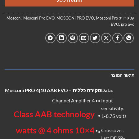
הוספה לסל
קטגוריות:
Mosconi Pro
,
MOSCONI PRO EVO
,
Mosconi Pro EVO
,
Mosconi
EVO
,
pro avo
תיאור המוצר
Data:
סקירה כללית – Mosconi PRO 4|10 AAB EVO
4 Channel Amplifier
Input
sensitivity:
Class AAB technology
1-8,75 volts
4×10 watts @ 4 ohms
Crossover:
just DDSP-