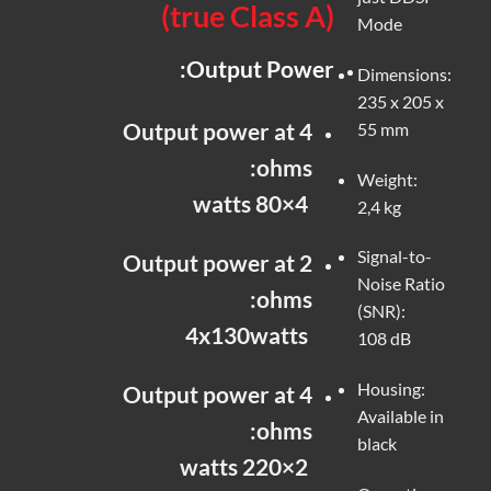
(true Class A)
Mode
Output Power:
Dimensions:
235 x 205 x
Output power at 4
55 mm
ohms:
Weight:
4×80 watts
2,4 kg
Signal-to-
Output power at 2
Noise Ratio
ohms:
(SNR):
4x130watts
108 dB
Housing:
Output power at 4
Available in
ohms:
black
2×220 watts