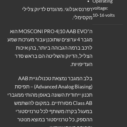
Operating
voltage:
רפרנס אנלוגי. מהונדס לדיוק צלילי
10-16 volts
מקסימלי.
ה־MOSCONI PRO 4|10 AAB EVO הוא
מגבר 4 ערוצים שתוכנן עבור מערכות שמע
לרכב ברמה הגבוהה ביותר, בהן איכות
הצליל, הדיוק והשליטה הם בראש סדר
העדיפויות.
בלב המגבר נמצאת טכנולוגיית AAB
(Advanced Analog Biasing) – תפיסת
תכנון ייחודית השונה באופן מהותי ממגברי
Class AB מסורתיים. במקום להשתמש
במעגל בקרה משותף לכל טרנזיסטורי
ההספק, כל טרנזיסטור במוצא מנוטר