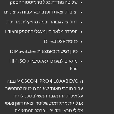
שליטה נפרדת בכל טרנזיסטור הספק
יציבות יוצאת דופן בתנאי עבודה קיצוניים
רזולוציה גבוהה ובמה מוזיקלית מדויקת
הפרדה מלאה בין מעגלי ההספק והאודיו
כניסת DirectDSP
כיוון רגישות באמצעות DIP Switches
מתאים למערכות אקטיביות, SQ ו־Hi-
End
ה־MOSCONI PRO 4|10 AAB EVO נבנה
עבור חובבי סאונד שאינם מוכנים להתפשר
על איכות. זהו מגבר המשלב טכנולוגיה
אנלוגית מתקדמת, שליטה יוצאת דופן ואופי
צלילי טבעי ומדויק – ברמה המתאימה