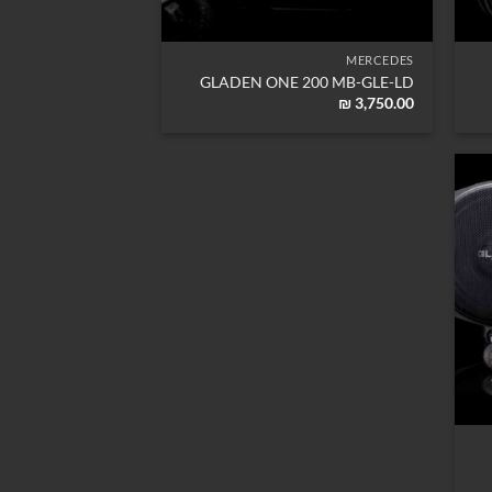
MERCEDES
GLADEN ONE 200 MB-GLE-LD
₪
3,750.00