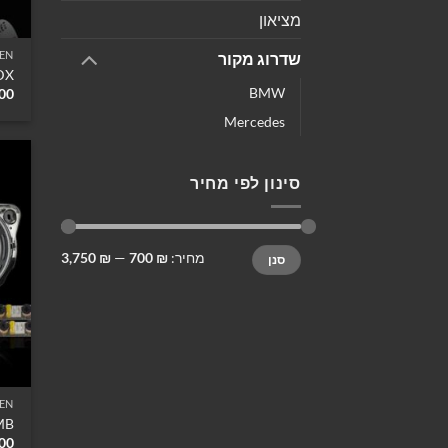
מציאון
EN
שדרוג מקור
DX
BMW
00
Mercedes
סינון לפי מחיר
מחיר
מחיר
מחיר:
₪ 700
—
₪ 3,750
סנן
מינימלי
מקסימלי
EN
MB
00