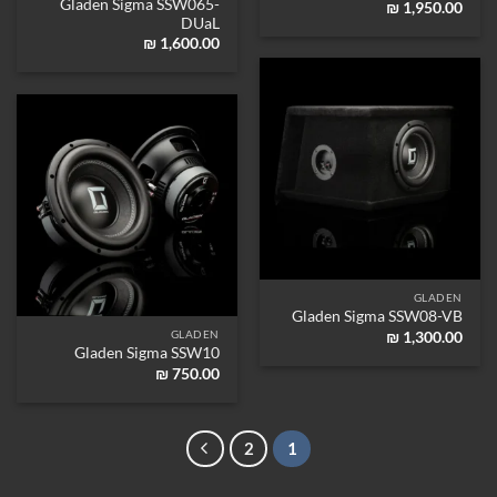
Gladen Sigma SSW065-
₪
1,950.00
DUaL
₪
1,600.00
GLADEN
Gladen Sigma SSW08-VB
GLADEN
₪
1,300.00
Gladen Sigma SSW10
₪
750.00
2
1