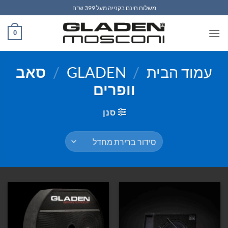
Ski
משלוח חינם בקנייה מעל 399 ש"ח
t
conten
0
עמוד הבית
/
GLADEN
/
סאב
וופרים
סנן