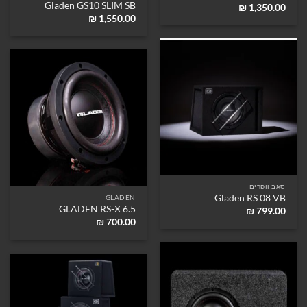
Gladen GS10 SLIM SB
₪
1,350.00
₪
1,550.00
סאב וופרים
Gladen RS 08 VB
GLADEN
GLADEN RS-X 6.5
₪
799.00
₪
700.00