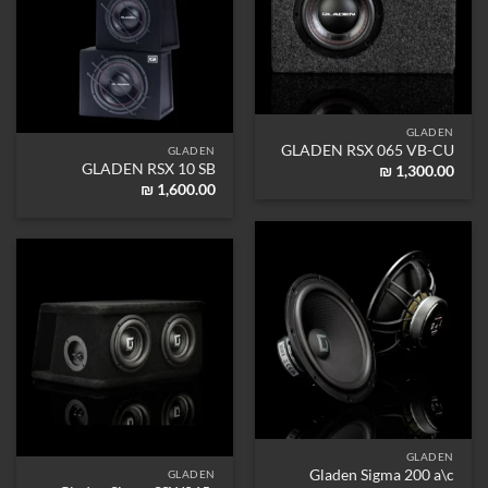
GLADEN
GLADEN RSX 065 VB-CU
GLADEN
GLADEN RSX 10 SB
₪
1,300.00
₪
1,600.00
GLADEN
Gladen Sigma 200 a\c
GLADEN