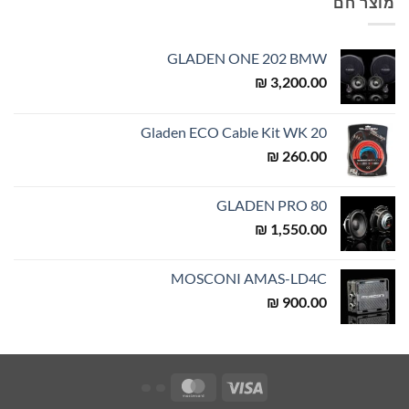
מוצר חם
GLADEN ONE 202 BMW
₪
3,200.00
Gladen ECO Cable Kit WK 20
₪
260.00
GLADEN PRO 80
₪
1,550.00
MOSCONI AMAS-LD4C
₪
900.00
MasterCard
Visa
My
My