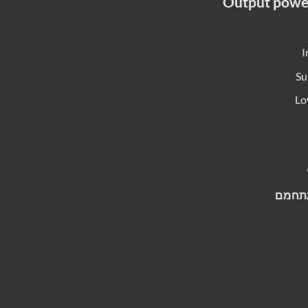
Output powe
I
Su
Lo
מתחמם