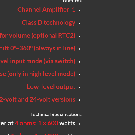
Features
1-Channel Amplifier
Class D technology
for volume (optional RTC2)
ift 0°–360° (always in line)
evel input mode (via switch)
se (only in high level mode)
Low-level output
12-volt and 24-volt versions
Technical Specifications
er at
4 ohms: 1 x 600
watts