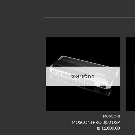
המלאי אזל
ACCESSORIES
MOSCONI
OSCONI – MOS RTC
MOSCONI PRO 8|30 DSP
₪
90.00
₪
11,800.00