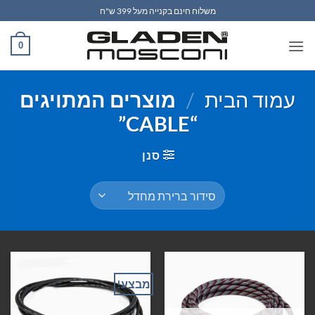
Ski
משלוח חינם בקנייה מעל 399 ש"ח
t
conten
0
עמוד הבית
/
מוצרים המתויגים
“CABLE”
סנן
מבצע!