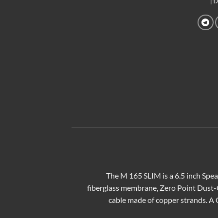
דן
The M 165 SLIM is a 6.5 inch Spe
fiberglass membrane, Zero Point Dust-
cable made of copper strands. A C