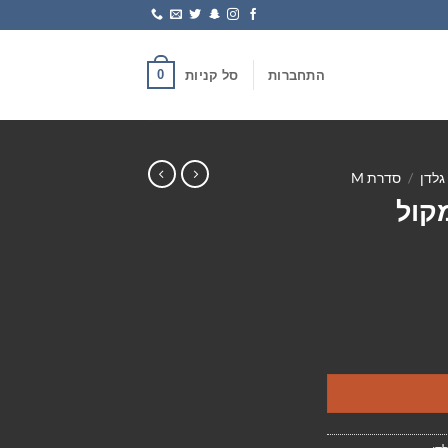
0
התחברות
סל קניות
גלדן
/
סדרת M
GA-- רמקול