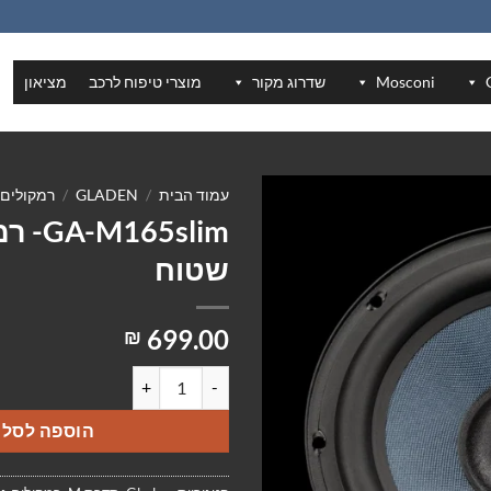
Mosconi
שדרוג מקור
מוצרי טיפוח לרכב
מציאון
עמוד הבית
/
GLADEN
/
רמקולים 
M165slim
שטוח
699.00
₪
כמות של GA-M165slim- רמקול שטוח
הוספה לסל