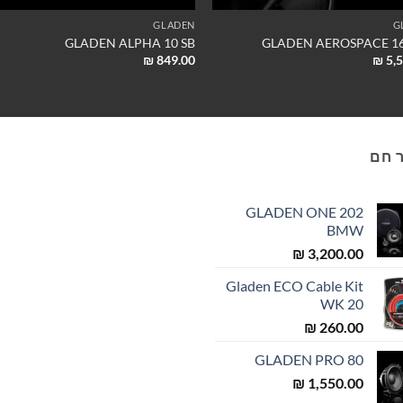
GLADEN
G
GLADEN ALPHA 10 SB
GLADEN AEROSPACE 1
₪
849.00
₪
5,5
 חם
GLADEN ONE 202
BMW
₪
3,200.00
Gladen ECO Cable Kit
WK 20
₪
260.00
GLADEN PRO 80
₪
1,550.00