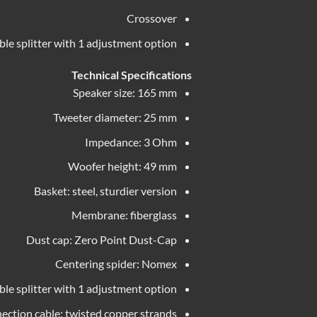
Crossover
ble splitter with 1 adjustment option
Technical Specifications
Speaker size: 165 mm
Tweeter diameter: 25 mm
Impedance: 3 Ohm
Woofer height: 49 mm
Basket: steel, sturdier version
Membrane: fiberglass
Dust cap: Zero Point Dust-Cap
Centering spider: Nomex
ble splitter with 1 adjustment option
ection cable: twisted copper strands