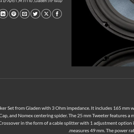
קטגוריות:
Gladen
,
סדרת M
,
רמקולים גל
aker Set from Gladen with 3 Ohm impedance. It includes 165 mm woo
Cap, and Nomex centering spider. The 25 mm Tweeter features a m
rossover in the form of a cable splitter with 1 adjustment option i
measures 49 mm. The power rati