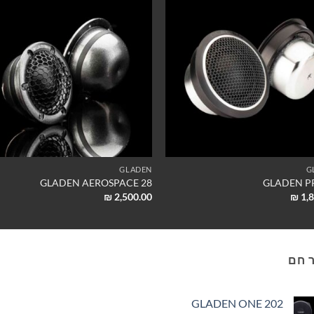
GLADEN
G
GLADEN AEROSPACE 28
GLADEN P
₪
2,500.00
₪
1,8
 חם
GLADEN ONE 202