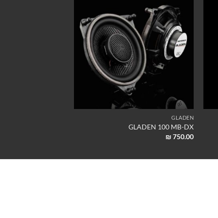
BMW
GLADEN
ADEN ONE 100 BMW
GLADEN 100 MB-DX
₪
700.00
₪
750.00