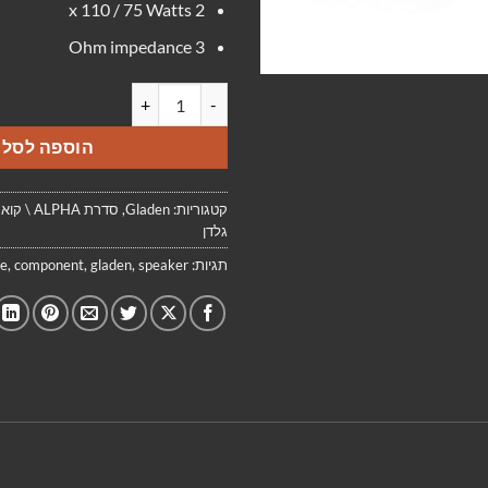
2 x 110 / 75 Watts
3 Ohm impedance
כמות של GLADEN ALPHA 165 G2
הוספה לסל
קטגוריות:
Gladen
,
סדרת ALPHA \ קואקסיאלים
גלדן
תגיות:
speaker
,
gladen
,
component
,
ne