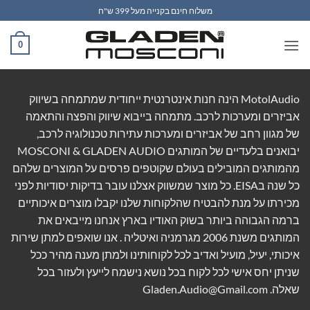
Ski
משלוח חינם בקנייה מעל 399 ש"ח
t
conten
0
MotolAudio הינה חנות אינטרנטית ייחודית שמתמחה בשיווק
אביזרים ומערכות לרכב. מתמחה בייבוא שיווק והפצה והתאמה
של מגוון רחב של אביזרים ומערכות עתירות טכנולוגיה לרכב,
יבואנים בלעדיים של המותגים MOSCONI & GLADEN AUDIO
מהמותגים המובילים בעולם שקוטפים פרסים על המוצרים שלהם
כל שנה בEISA. כל מוצר שמשווק אצלנו עובר בדיקות יסודיות לפני
מכירתו על מנת להבטיח שהלקוחות שלנו יקבלו מוצרים איכותיים
ברמה הגבוהה ביותר בשוק האודיו בארץ אנחנו מייבאים את
המותגים משנת 2006 מגרמניה ואיטליה . אנו שואפים למתן שירות
איכותי, יעיל, מועיל ואדיב לכל לקוחותינו ולמתן מענה מהיר ככל
שניתן יחס אישי לכל לקוח בכל נושא נישמח לייעץ ולעזור בכל
שאלה. Gladen.Audio@Gmail.com